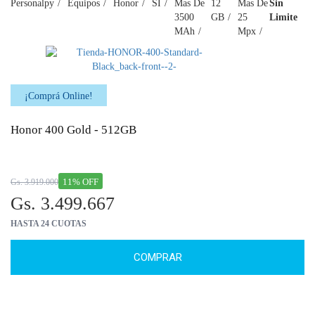
Personalpy
Equipos
Honor
SI
Mas De
12
Mas De
Sin
3500
GB
25
Limite
MAh
Mpx
¡Comprá Online!
Honor 400 Gold - 512GB
11% OFF
Gs. 3.919.000
Gs. 3.499.667
HASTA 24 CUOTAS
COMPRAR