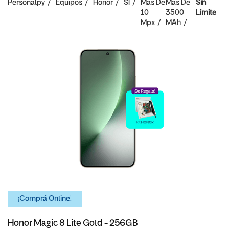
Personalpy
Equipos
Honor
SI
Mas De
Mas De
Sin
10
3500
Limite
Mpx
MAh
¡Comprá Online!
Honor Magic 8 Lite Gold - 256GB