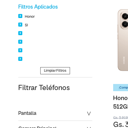
Filtros Aplicados
Honor
SI
Limpiar Filtros
Filtrar
Teléfonos
¡Compr
Honor
512G
Pantalla
Gs. 3.91
Gs. 