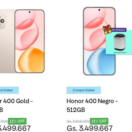
á Online!
¡Comprá Online!
 400 Gold -
Honor 400 Negro -
B
512GB
11% OFF
11% OFF
9.000
Gs. 3.919.000
3.499.667
Gs. 3.499.667