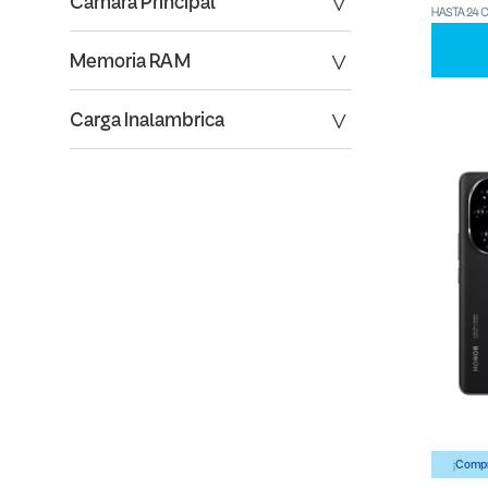
Camara Principal
HASTA 24 
Memoria RAM
Carga Inalambrica
¡Compr