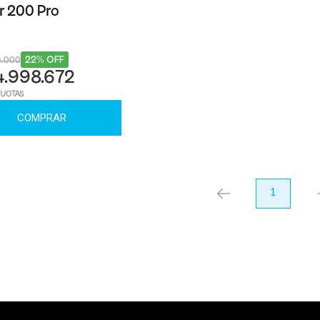
 200 Pro
22% OFF
4.000
4.998.672
CUOTAS
COMPRAR
anterior
1
pr