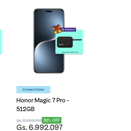
¡Comprá Online!
Honor Magic 7 Pro -
512GB
30% OFF
Gs. 10.003.000
Gs. 6.992.097