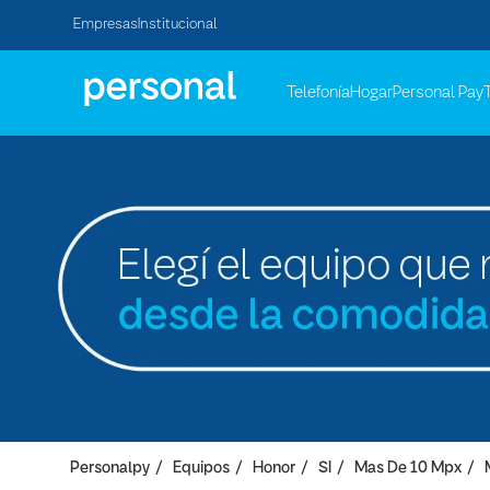
Empresas
Institucional
Telefonía
Hogar
Personal Pay
Personalpy
Equipos
Honor
SI
Mas De 10 Mpx