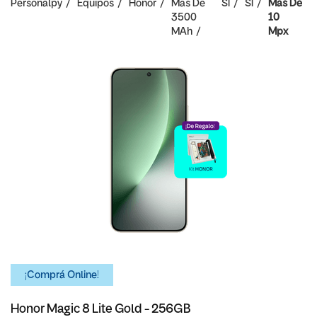
Personalpy
Equipos
Honor
Mas De
SI
SI
Mas De
3500
10
MAh
Mpx
¡Comprá Online!
Honor Magic 8 Lite Gold - 256GB