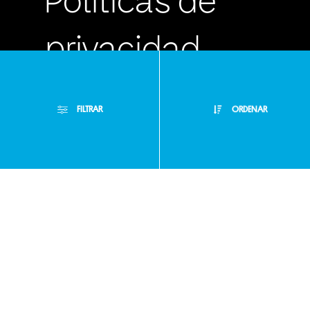
Políticas de
privacidad
Preguntas
FILTRAR
ORDENAR
frecuentes
Filtros Aplicados
Menor Precio
Limpiar Filtros
Atención
Mayor Precio
Personalizada
Mejor Descuento