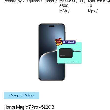
Personalpy
Equipos
Honor
Mas De
SI
SI
Mas De
512G
3500
10
MAh
Mpx
¡Comprá Online!
Honor Magic 7 Pro - 512GB