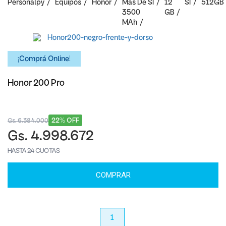
Personalpy
Equipos
Honor
Mas De
SI
12
SI
512GB
3500
GB
MAh
¡Comprá Online!
Honor 200 Pro
22% OFF
Gs. 6.384.000
Gs. 4.998.672
HASTA 24 CUOTAS
COMPRAR
anterior
1
próximo