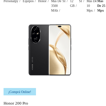
Personalpy
Equipos
Honor
Mas De
SI
12
SI
Mas De
Mas
3500
GB
10
De 25
MAh
Mpx
Mpx
¡Comprá Online!
Honor 200 Pro