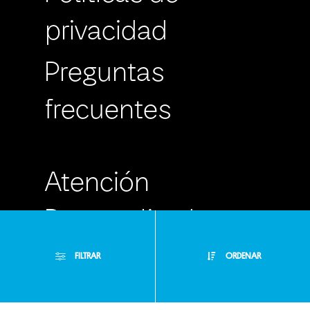
privacidad
Preguntas
frecuentes
Atención
Personalizada
Buzón de
FILTRAR
ORDENAR
Sugerencias