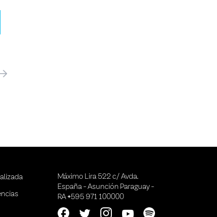
óximo
Máximo Lira 522 c/ Avda.
alizada
España - Asunción Paraguay -
encias
RA +595 971 100000