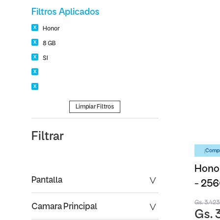
Filtros Aplicados
Honor
8 GB
SI
Limpiar Filtros
Filtrar
¡Compr
Honor
Pantalla
- 25
Gs. 3.42
Camara Principal
Gs. 