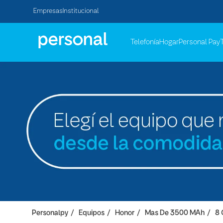
Empresas
Institucional
Telefonía
Hogar
Personal Pay
Personalpy
Equipos
Honor
Mas De 3500 MAh
8 