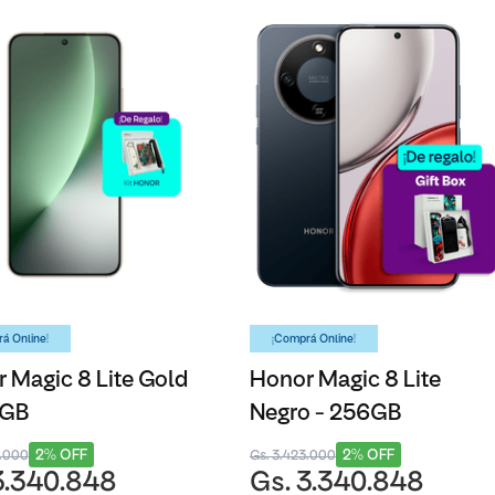
á Online!
¡Comprá Online!
 Magic 8 Lite Gold
Honor Magic 8 Lite
6GB
Negro - 256GB
2% OFF
2% OFF
3.000
Gs. 3.423.000
3.340.848
Gs. 3.340.848