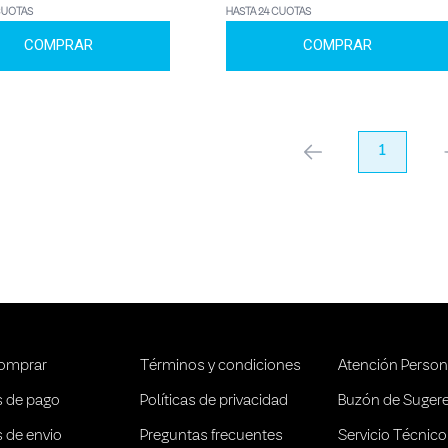
CUOTAS
HASTA 24 CUOTAS
COMPRAR
COMPRAR
anterior
1
pr
omprar
Términos y condiciones
Atención Person
 de pago
Políticas de privacidad
Buzón de Suger
 de envio
Preguntas frecuentes
Servicio Técnico