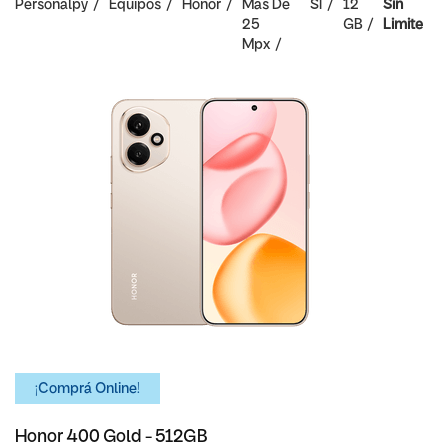
Personalpy
Equipos
Honor
Mas De
SI
12
Sin
25
GB
Limite
Mpx
¡Comprá Online!
Honor 400 Gold - 512GB