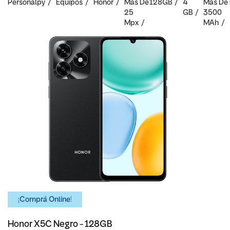
Personalpy
Equipos
Honor
Mas De
128GB
4
Mas De
25
GB
3500
Mpx
MAh
¡Comprá Online!
Honor X5C Negro - 128GB