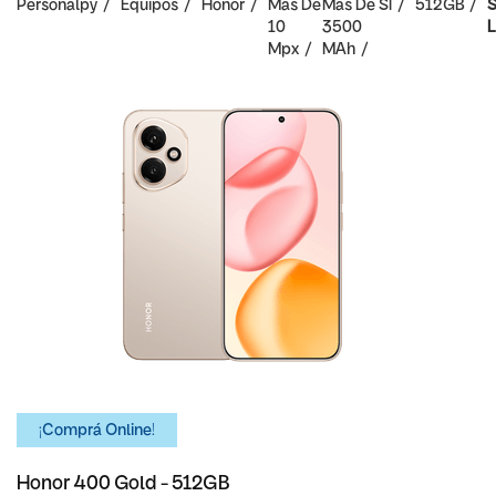
Personalpy
Equipos
Honor
Mas De
Mas De
SI
512GB
S
10
3500
L
Mpx
MAh
¡Comprá Online!
Honor 400 Gold - 512GB