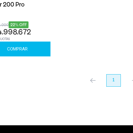
 200 Pro
22% OFF
4.000
4.998.672
CUOTAS
COMPRAR
anterior
1
pr