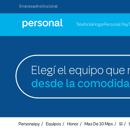
Empresas
Institucional
Telefonía
Hogar
Personal Pay
Personalpy
Equipos
Honor
Mas De 10 Mpx
SI