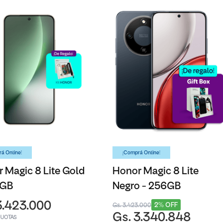
á Online!
¡Comprá Online!
 Magic 8 Lite Gold
Honor Magic 8 Lite
6GB
Negro - 256GB
3.423.000
2% OFF
Gs. 3.423.000
Gs. 3.340.848
CUOTAS