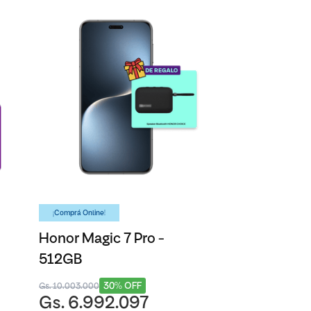
¡Comprá Online!
Honor Magic 7 Pro -
512GB
30% OFF
Gs. 10.003.000
Gs. 6.992.097