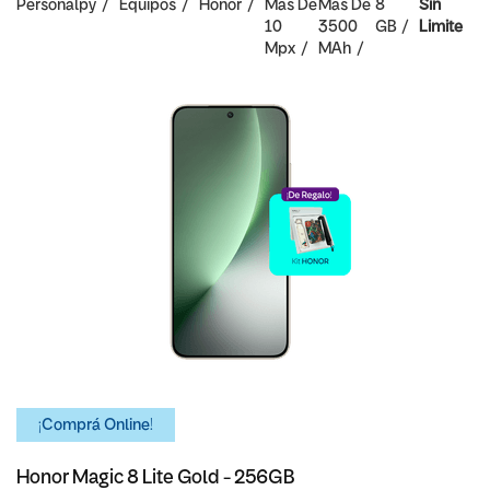
Personalpy
Equipos
Honor
Mas De
Mas De
8
Sin
10
3500
GB
Limite
Mpx
MAh
¡Comprá Online!
Honor Magic 8 Lite Gold - 256GB