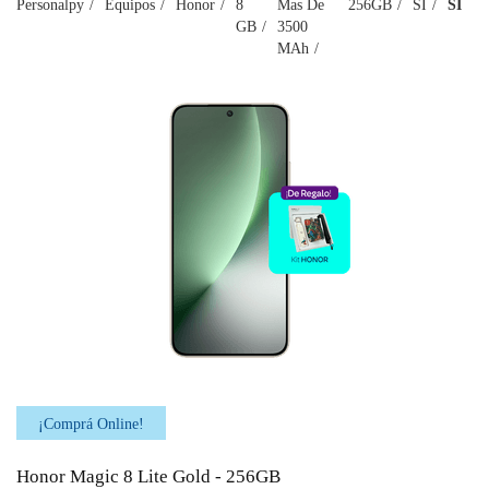
Personalpy
Equipos
Honor
8
Mas De
256GB
SI
SI
GB
3500
MAh
¡Comprá Online!
Honor Magic 8 Lite Gold - 256GB