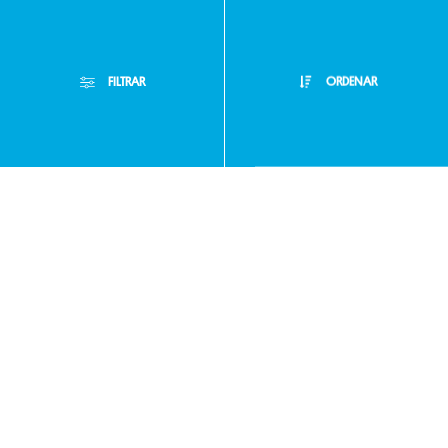
Políticas de
privacidad
FILTRAR
ORDENAR
Preguntas
Filtros Aplicados
frecuentes
Menor Precio
Limpiar Filtros
Mayor Precio
Atención
Mejor Descuento
Personalizada
Lanzamientos
Filtrar