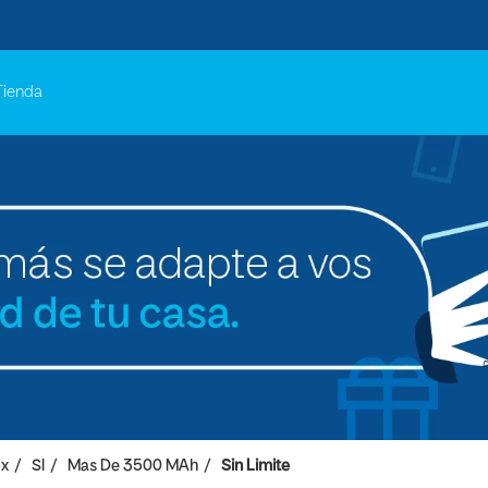
Tienda
px
SI
Mas De 3500 MAh
Sin Limite