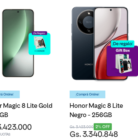
á Online!
¡Comprá Online!
 Magic 8 Lite Gold
Honor Magic 8 Lite
6GB
Negro - 256GB
3.423.000
2% OFF
Gs. 3.423.000
Gs. 3.340.848
CUOTAS