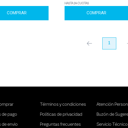
HASTA 24 CUOTAS
COMPRAR
COMPRAR
anterior
1
pr
omprar
Términos y condiciones
Atención Person
 de pago
Políticas de privacidad
Buzón de Suger
 de envio
Preguntas frecuentes
Servicio Técnico