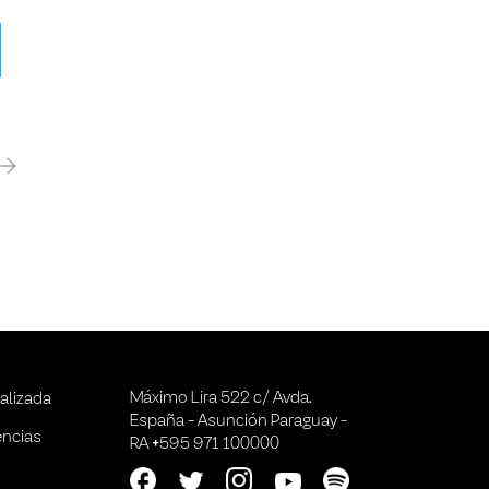
óximo
Máximo Lira 522 c/ Avda.
alizada
España - Asunción Paraguay -
encias
RA +595 971 100000