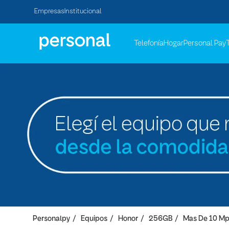
Empresas
Institucional
Telefonía
Hogar
Personal Pay
Personalpy
Equipos
Honor
256GB
Mas De 10 M