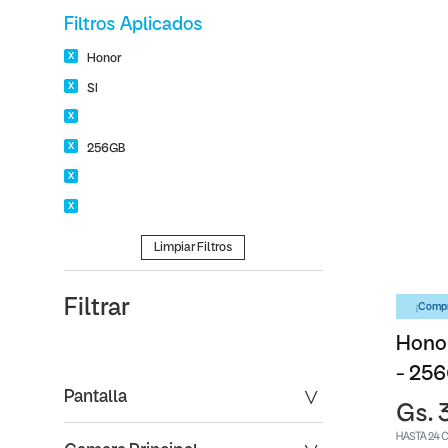
Filtros Aplicados
Honor
SI
256GB
Limpiar Filtros
Filtrar
¡Compr
Honor
- 25
Pantalla
Gs. 
HASTA 24 