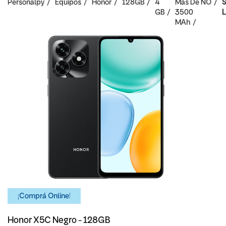
Personalpy
Equipos
Honor
128GB
4
Mas De
NO
S
GB
3500
L
MAh
¡Comprá Online!
Honor X5C Negro - 128GB