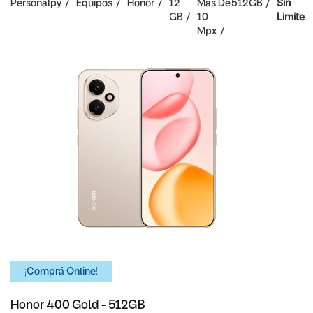
Personalpy
Equipos
Honor
12
Mas De
512GB
Sin
GB
10
Limite
Mpx
¡Comprá Online!
Honor 400 Gold - 512GB