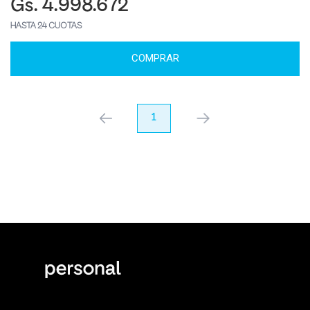
Gs. 4.998.672
HASTA 24 CUOTAS
COMPRAR
anterior
1
próximo