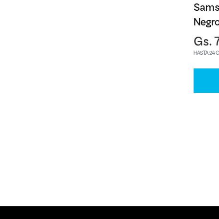
Sams
Negr
Gs. 
HASTA 24 