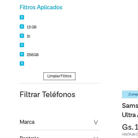
Filtros Aplicados
12 GB
SI
256GB
Limpiar Filtros
Filtrar
Teléfonos
¡Compr
Sams
Ultra
Marca
Gs. 
HASTA 24 