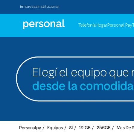
Empresas
Institucional
Telefonía
Hogar
Personal Pay
Personalpy
Equipos
SI
12 GB
256GB
Mas De 