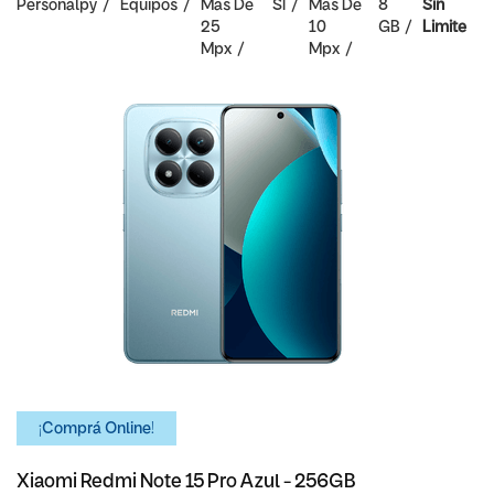
Personalpy
Equipos
Mas De
SI
Mas De
8
Sin
25
10
GB
Limite
Mpx
Mpx
¡Comprá Online!
Xiaomi Redmi Note 15 Pro Azul - 256GB