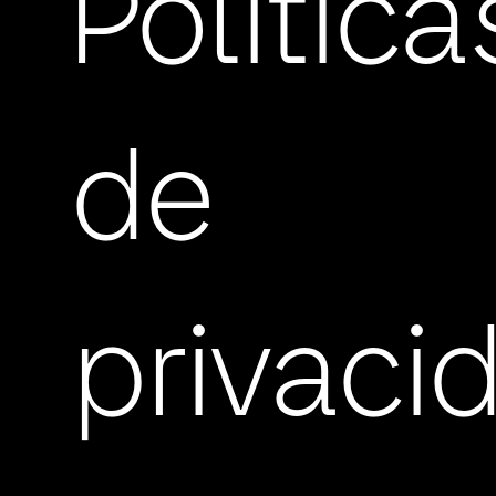
Política
de
privaci