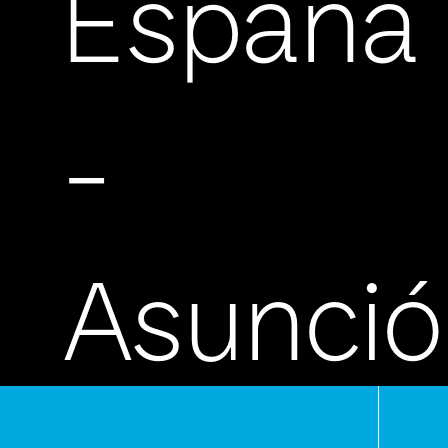
España
-
Asunci