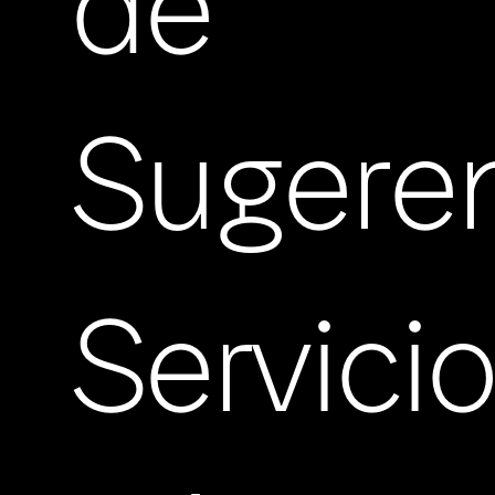
de
Sugere
Servici