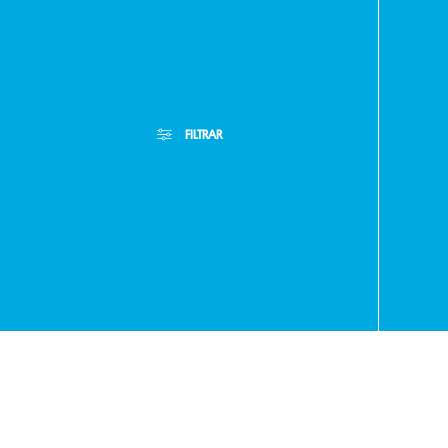
Paragua
FILTRAR
- RA
+595
Filtros Aplicados
Menor Precio
Limpiar Filtros
Mayor Precio