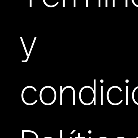
y
condic