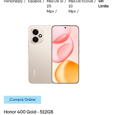
Personalpy
Equipos
Mas De
SI
Mas De
512GB
Sin
25
10
Limite
Mpx
Mpx
¡Comprá Online!
Honor 400 Gold - 512GB