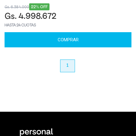
22% OFF
Gs. 6.384.000
Gs. 4.998.672
HASTA 24 CUOTAS
COMPRAR
anterior
1
próximo