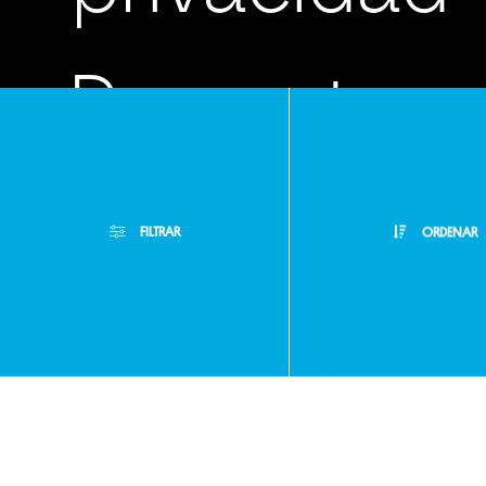
Preguntas
frecuentes
FILTRAR
ORDENAR
Atención
Filtros Aplicados
Menor Precio
Limpiar Filtros