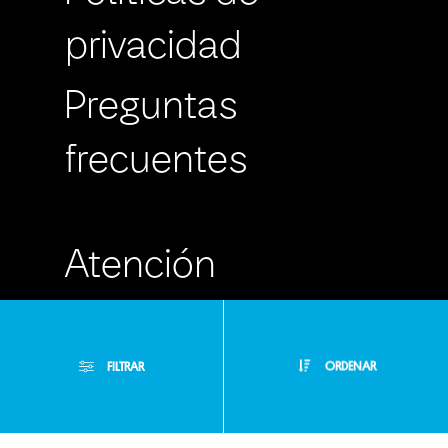
privacidad
Preguntas
frecuentes
Atención
Personalizada
FILTRAR
ORDENAR
Buzón de
Sugerencias