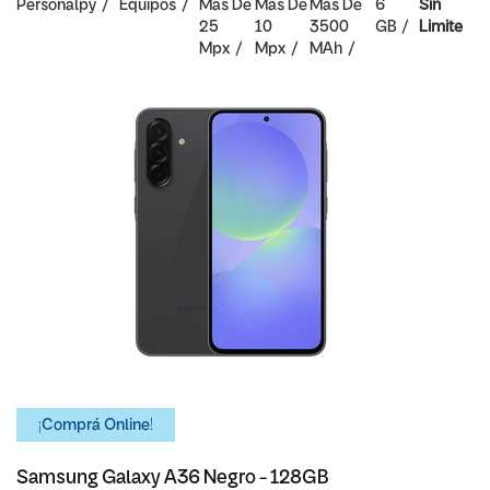
Personalpy
Equipos
Mas De
Mas De
Mas De
6
Sin
25
10
3500
GB
Limite
Mpx
Mpx
MAh
¡Comprá Online!
Samsung Galaxy A36 Negro - 128GB