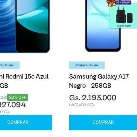
á Online!
¡Comprá Online!
i Redmi 15c Azul
Samsung Galaxy A17
6GB
Negro - 256GB
Gs. 2.193.000
22% OFF
6.250
927.094
HASTA 24 CUOTAS
CUOTAS
COMPRAR
COMPRAR