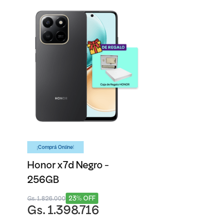
¡Comprá Online!
Honor x7d Negro -
256GB
23% OFF
Gs. 1.826.000
Gs. 1.398.716