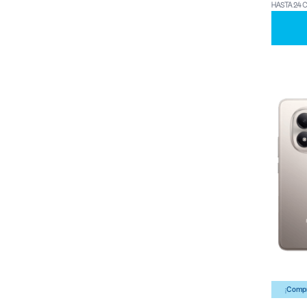
HASTA 24 
¡Compr