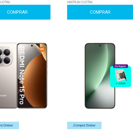
CUOTAS
HASTA 24 CUOTAS
COMPRAR
COMPRAR
á Online!
¡Comprá Online!