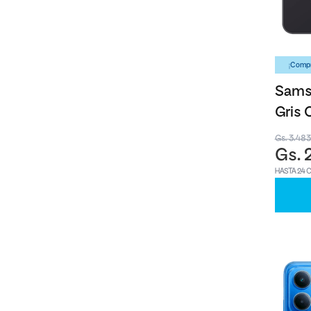
¡Compr
Sams
Gris 
Gs. 3.48
Gs. 
HASTA 24 