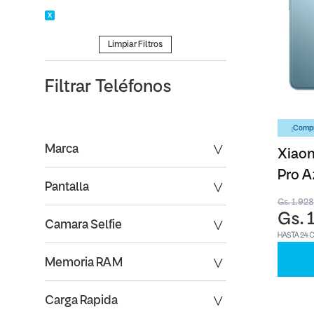
Limpiar Filtros
Filtrar
Teléfonos
¡Compr
Marca
Xiaom
Pro A
Pantalla
Gs. 1.92
Gs. 
Camara Selfie
HASTA 24 
Memoria RAM
Carga Rapida