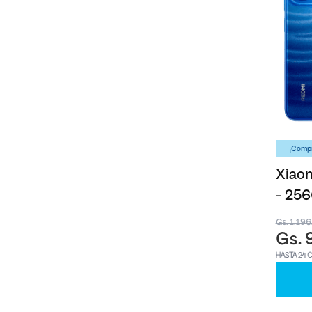
¡Compr
Xiaom
- 25
Gs. 1.19
Gs. 
HASTA 24 