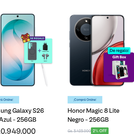
á Online!
¡Comprá Online!
ung Galaxy S26
Honor Magic 8 Lite
 Azul - 256GB
Negro - 256GB
10.949.000
2% OFF
Gs. 3.423.000