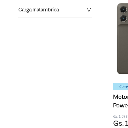
Carga Inalambrica
¡Compr
Motor
Powe
Gs. 1.57
Gs. 