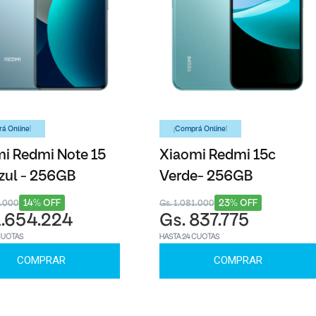
á Online!
¡Comprá Online!
i Redmi Note 15
Xiaomi Redmi 15c
zul - 256GB
Verde- 256GB
14% OFF
23% OFF
8.000
Gs. 1.081.000
1.654.224
Gs. 837.775
CUOTAS
HASTA 24 CUOTAS
COMPRAR
COMPRAR