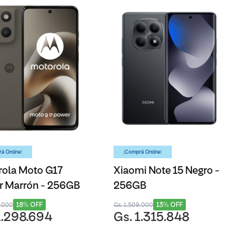
á Online!
¡Comprá Online!
ola Moto G17
Xiaomi Note 15 Negro -
r Marrón - 256GB
256GB
18% OFF
13% OFF
8.000
Gs. 1.509.000
1.298.694
Gs. 1.315.848