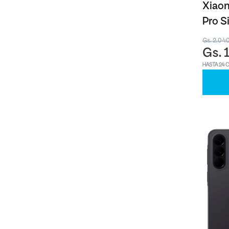
Xiaom
Pro S
Gs. 2.04
Gs. 
HASTA 24 