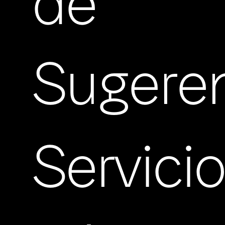
de
Sugere
Servici