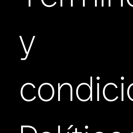
y
condic