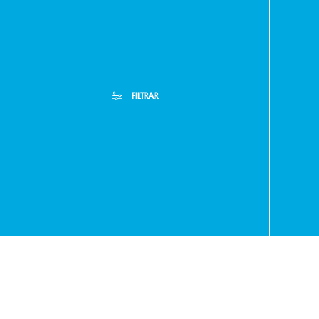
Paragua
FILTRAR
- RA
+595
Filtros Aplicados
Menor Precio
Limpiar Filtros
Mayor Precio