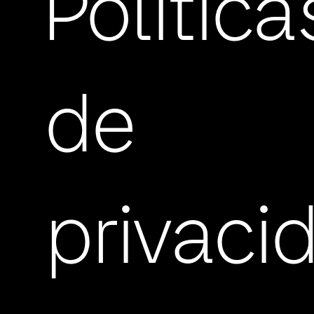
Política
de
privaci