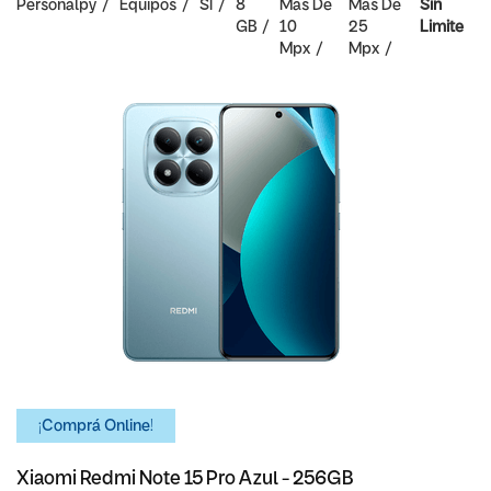
Personalpy
Equipos
SI
8
Mas De
Mas De
Sin
GB
10
25
Limite
Mpx
Mpx
¡Comprá Online!
Xiaomi Redmi Note 15 Pro Azul - 256GB