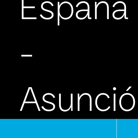
España
-
Asunci