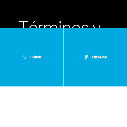
Términos y
condiciones
FILTRAR
ORDENAR
Políticas de
Filtros Aplicados
privacidad
Menor Precio
Limpiar Filtros
Mayor Precio
Preguntas