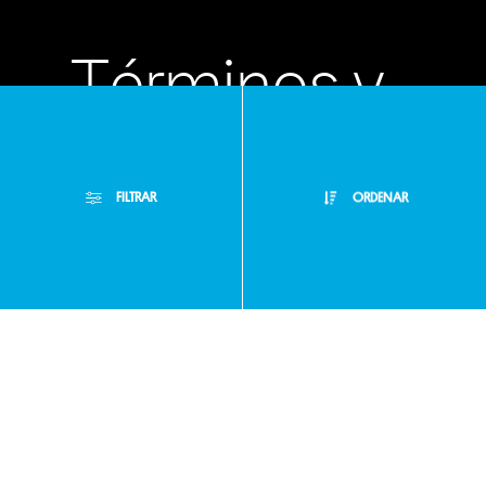
Términos y
condiciones
FILTRAR
ORDENAR
Políticas de
Filtros Aplicados
privacidad
Menor Precio
Limpiar Filtros
Mayor Precio
Preguntas