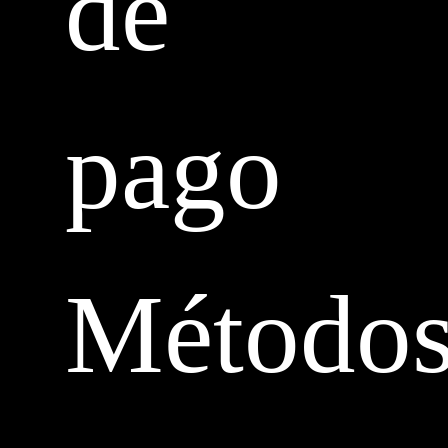
de
pago
Método