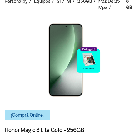
Personalpy
Equipos
SI
SI
256GB
Mas De 25
8
Mpx
GB
¡Comprá Online!
Honor Magic 8 Lite Gold - 256GB