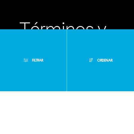
Términos y
condiciones
FILTRAR
ORDENAR
Políticas de
Filtros Aplicados
privacidad
Menor Precio
Limpiar Filtros
Mayor Precio
Preguntas