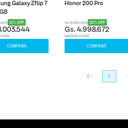
ng Galaxy Zflip 7
Honor 200 Pro
6GB
11% OFF
22% OFF
3.000
Gs. 6.384.000
8.003.544
Gs. 4.998.672
CUOTAS
HASTA 24 CUOTAS
COMPRAR
COMPRAR
anterior
1
pr