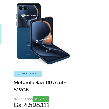
¡Comprá Online!
Motorola Razr 60 Azul -
512GB
25% OFF
Gs. 6.139.000
Gs. 4.598.111