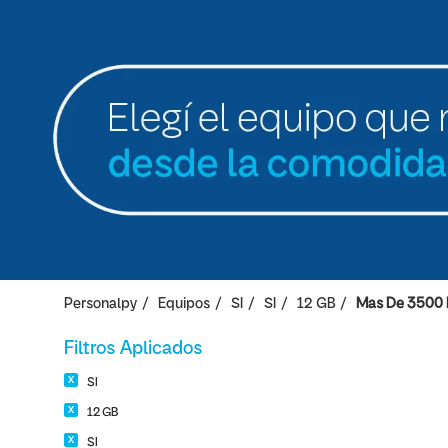
Personalpy
Equipos
SI
SI
12 GB
Mas De 3500
Filtros Aplicados
SI
12 GB
SI