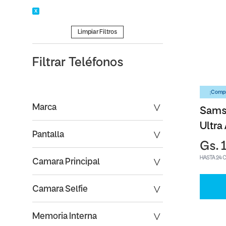
Limpiar Filtros
Filtrar
Teléfonos
¡Compr
Marca
Sams
Ultra
Pantalla
Gs. 
HASTA 24 
Camara Principal
Camara Selfie
Memoria Interna