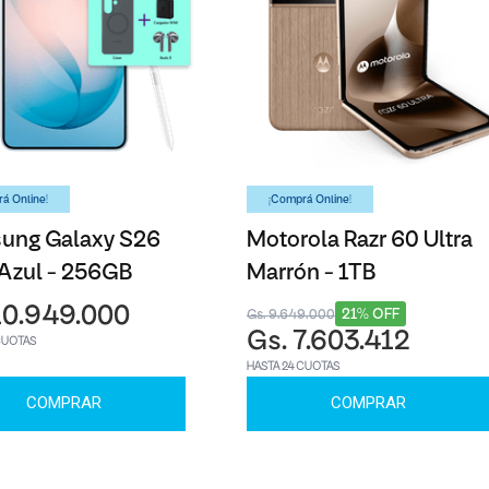
á Online!
¡Comprá Online!
ung Galaxy S26
Motorola Razr 60 Ultra
 Azul - 256GB
Marrón - 1TB
10.949.000
21% OFF
Gs. 9.649.000
Gs. 7.603.412
CUOTAS
HASTA 24 CUOTAS
COMPRAR
COMPRAR