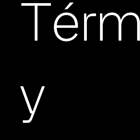
Térm
y