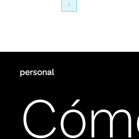
anterior
1
próximo
Cóm