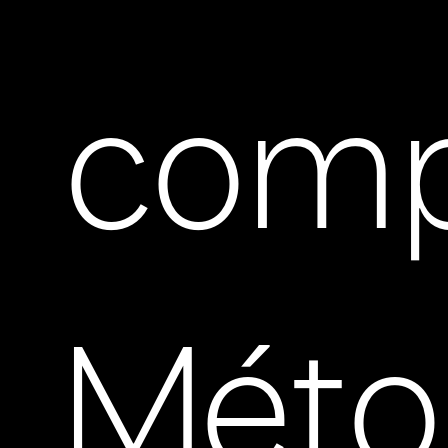
comp
Méto