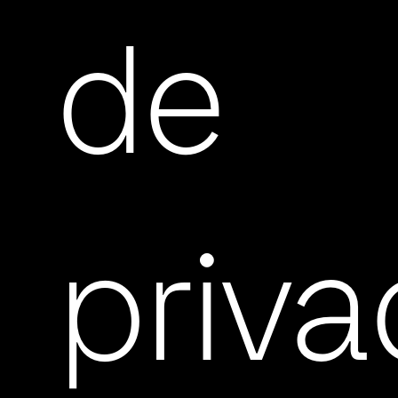
de
priva