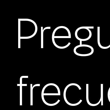
Preg
frec