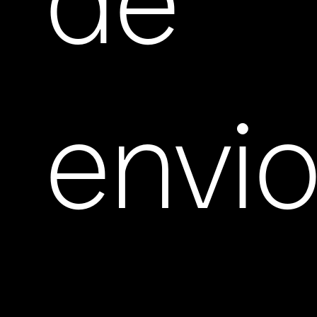
de
envi