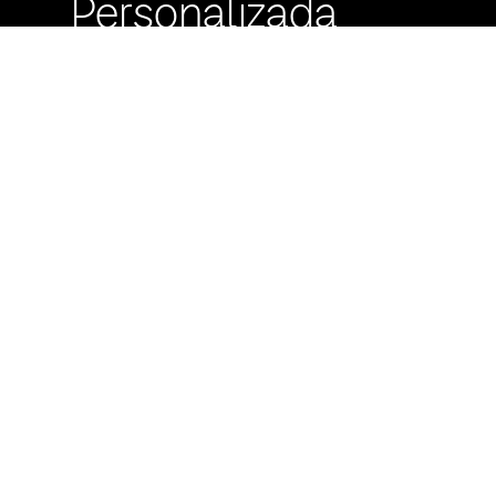
Personalizada
Buzón de
Sugerencias
Servicio Técnico
Máximo Lira 522 c/
Avda. España -