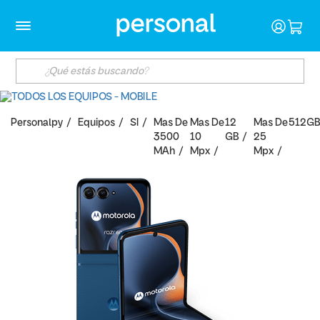
Personalpy
Equipos
SI
Mas De
Mas De
12
Mas De
512GB
3500
10
GB
25
MAh
Mpx
Mpx