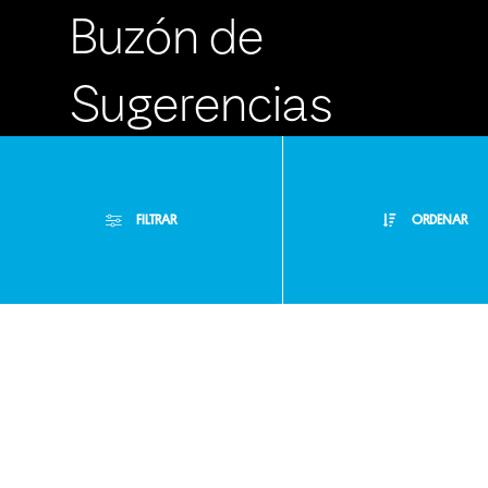
Buzón de
Sugerencias
Servicio Técnico
FILTRAR
ORDENAR
Filtros Aplicados
Menor Precio
Limpiar Filtros
Máximo Lira 522
Mayor Precio
c/ Avda. España