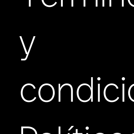
y
condic