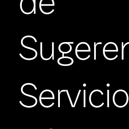
de
Sugere
Servici