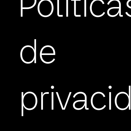
Política
de
privaci