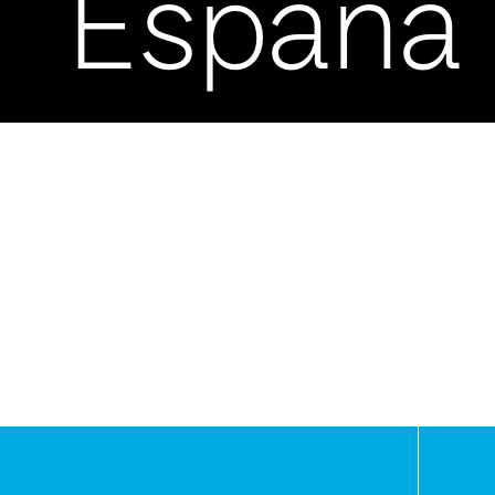
España
-
Asunci