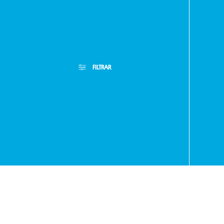
Paragua
FILTRAR
- RA
+595
Filtros Aplicados
Menor Precio
Limpiar Filtros
Mayor Precio