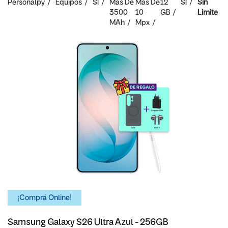
Personalpy
Equipos
SI
Mas De
Mas De
12
SI
Sin
3500
10
GB
Limite
MAh
Mpx
¡Comprá Online!
Samsung Galaxy S26 Ultra Azul - 256GB