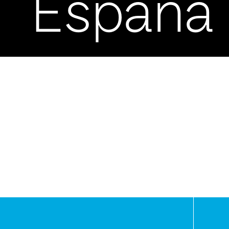
España
-
Asunci