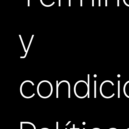
y
condic