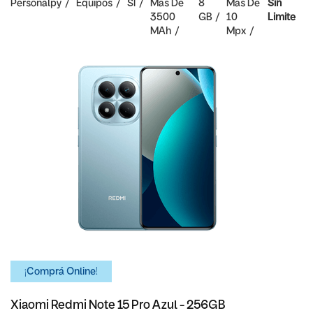
Personalpy
Equipos
SI
Mas De
8
Mas De
Sin
3500
GB
10
Limite
MAh
Mpx
¡Comprá Online!
Xiaomi Redmi Note 15 Pro Azul - 256GB