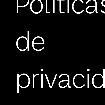
Política
de
privaci