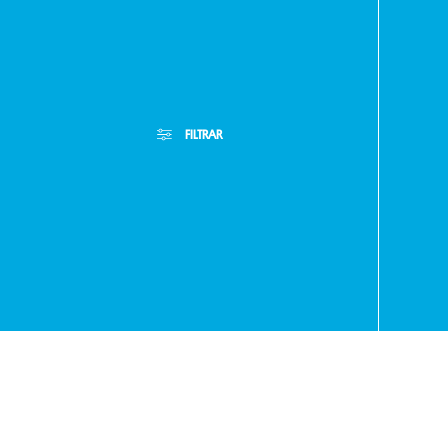
Paragua
FILTRAR
- RA
+595
Filtros Aplicados
Menor Precio
Limpiar Filtros
Mayor Precio