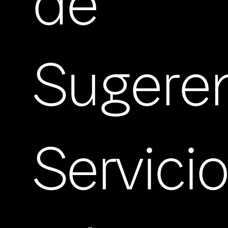
de
Sugere
Servici