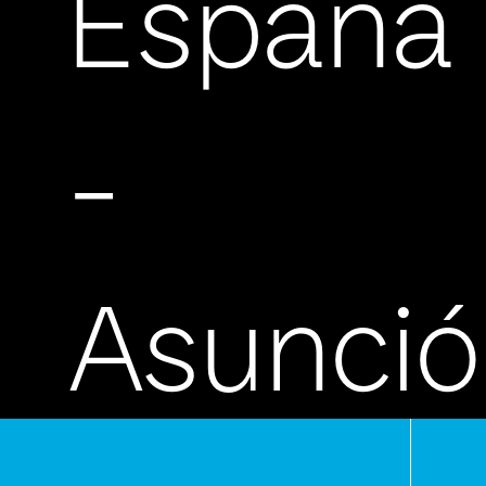
España
-
Asunci