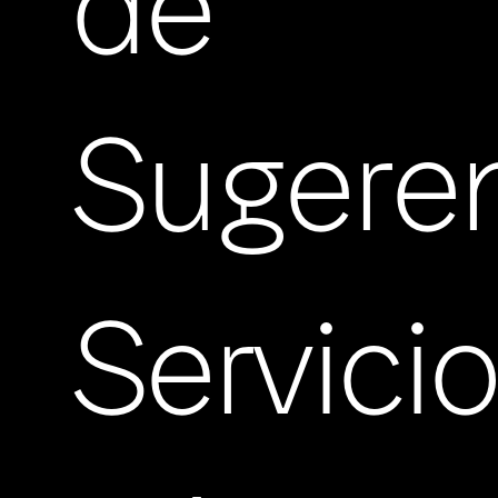
de
Sugere
Servici