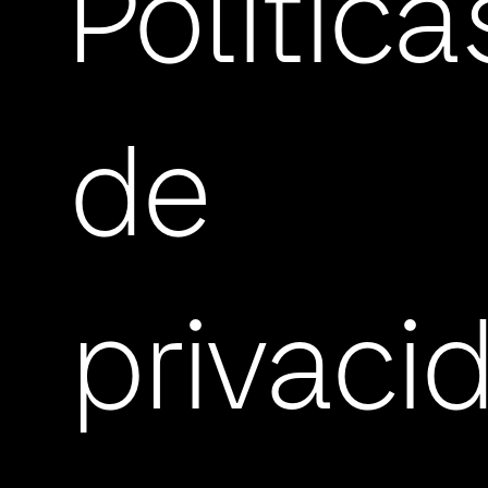
Política
de
privaci