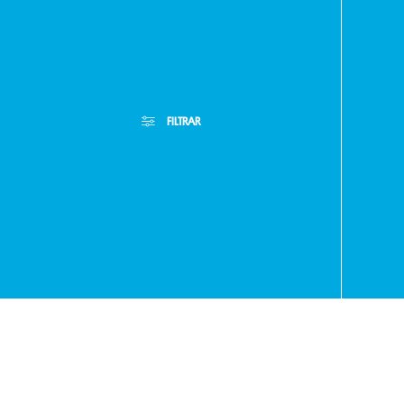
Paragua
FILTRAR
- RA
+595
Filtros Aplicados
Menor Precio
Limpiar Filtros
Mayor Precio