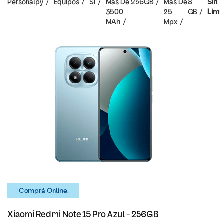
Personalpy
Equipos
SI
Mas De
256GB
Mas De
8
Sin
3500
25
GB
Lim
MAh
Mpx
¡Comprá Online!
Xiaomi Redmi Note 15 Pro Azul - 256GB