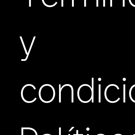
y
condic