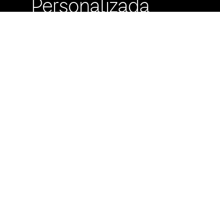
Personalizada
Buzón de
Sugerencias
Servicio Técnico
Máximo Lira 522 c/
Avda. España -