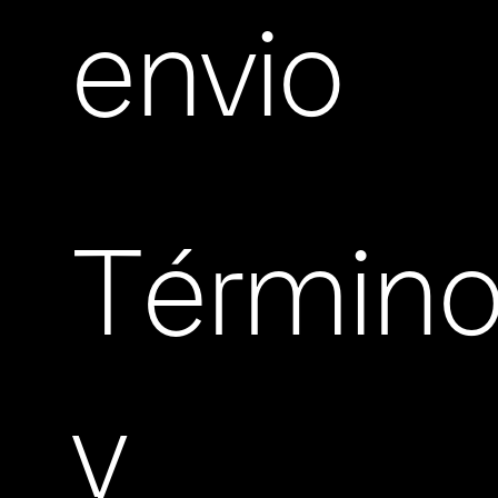
envio
Términ
y