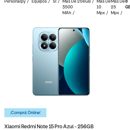
Personalpy
Equipos
SI
Mas De
256GB
Mas De
Mas De
8
3500
10
25
G
MAh
Mpx
Mpx
¡Comprá Online!
Xiaomi Redmi Note 15 Pro Azul - 256GB