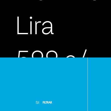
Lira
522 c/
Avda.
FILTRAR