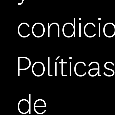
condici
Política
de