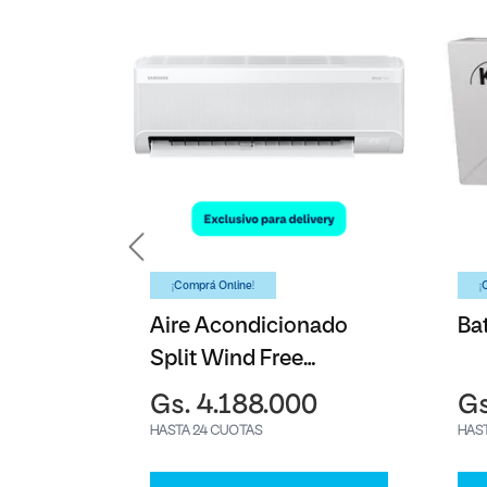
¡Comprá Online!
¡
y A17
Aire Acondicionado
Ba
Split Wind Free
Samsung - 12000BTU
0
Gs. 4.188.000
Gs
HASTA 24 CUOTAS
HAS