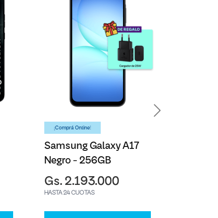
¡Comprá Online!
¡Comprá On
Samsung Galaxy A17
Aire Ac
Negro - 256GB
Split W
Samsun
Gs. 2.193.000
Gs. 4.
HASTA 24 CUOTAS
HASTA 24 C