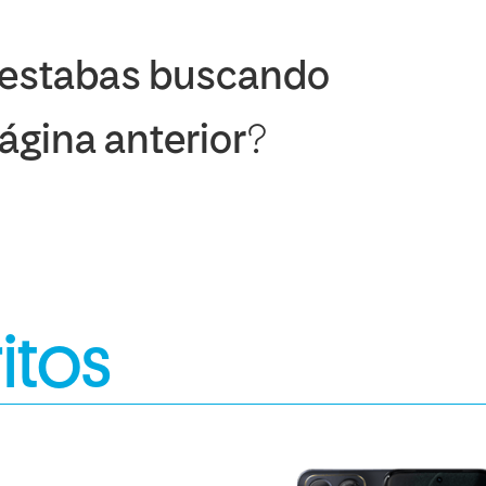
 estabas buscando
página anterior?
itos