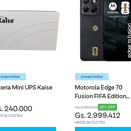
Comprá Online!
¡Comprá Online!
teria Mini UPS Kaise
Motorola Edge 70
Fusion FIFA Edition
Azul - 256GB
12% OFF
. 240.000
Gs. 3.393.000
Gs. 2.999.412
TA 24 CUOTAS
HASTA 24 CUOTAS