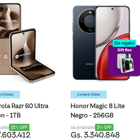
á Online!
¡Comprá Online!
ola Razr 60 Ultra
Honor Magic 8 Lite
n - 1TB
Negro - 256GB
21% OFF
2% OFF
9.000
Gs. 3.423.000
7.603.412
Gs. 3.340.848