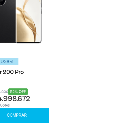
á Online!
 200 Pro
22% OFF
4.000
4.998.672
CUOTAS
COMPRAR