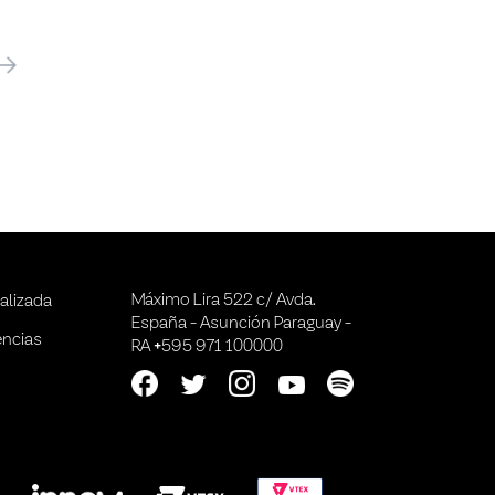
óximo
Máximo Lira 522 c/ Avda.
alizada
España - Asunción Paraguay -
encias
RA +595 971 100000