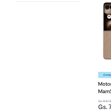
¡Compr
Motor
Marró
Gs. 9.64
Gs. 