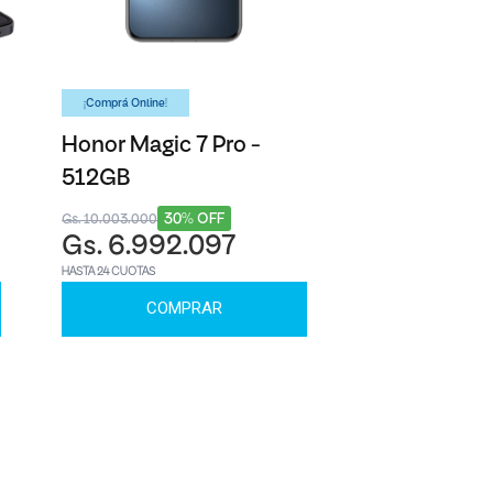
¡Comprá Online!
Honor Magic 7 Pro -
512GB
30% OFF
Gs. 10.003.000
Gs. 6.992.097
HASTA 24 CUOTAS
COMPRAR