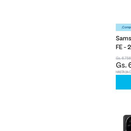
¡Compr
Samsu
FE -
Gs. 6.75
Gs. 
HASTA 24 