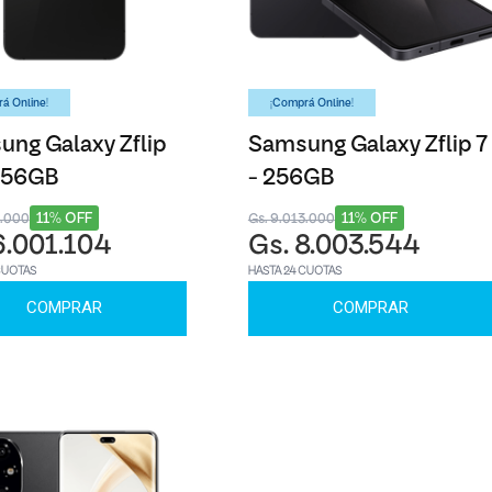
á Online!
¡Comprá Online!
ng Galaxy Zflip
Samsung Galaxy Zflip 7
 256GB
- 256GB
11% OFF
11% OFF
8.000
Gs. 9.013.000
6.001.104
Gs. 8.003.544
CUOTAS
HASTA 24 CUOTAS
COMPRAR
COMPRAR