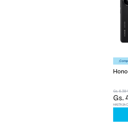
¡Compr
Honor
Gs. 6.38
Gs. 
HASTA 24 