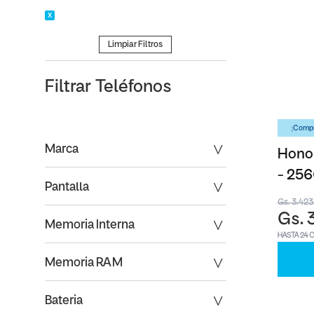
Limpiar Filtros
Filtrar
Teléfonos
¡Compr
Marca
Honor
- 25
Pantalla
Gs. 3.42
Gs. 
Memoria Interna
HASTA 24 
Memoria RAM
Bateria