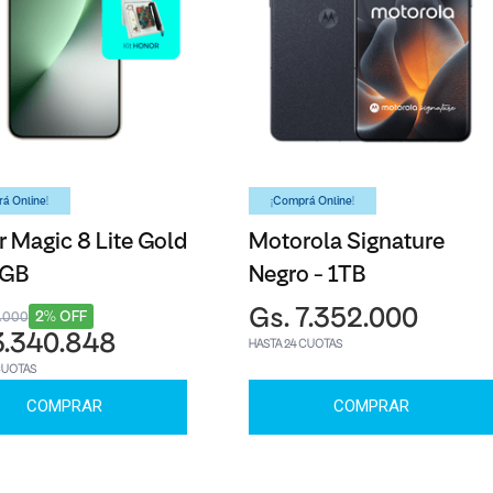
á Online!
¡Comprá Online!
 Magic 8 Lite Gold
Motorola Signature
6GB
Negro - 1TB
Gs. 7.352.000
2% OFF
3.000
3.340.848
HASTA 24 CUOTAS
CUOTAS
COMPRAR
COMPRAR