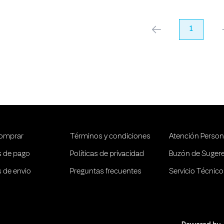
anterior
1
pr
omprar
Términos y condiciones
Atención Person
 de pago
Políticas de privacidad
Buzón de Suger
 de envio
Preguntas frecuentes
Servicio Técnico