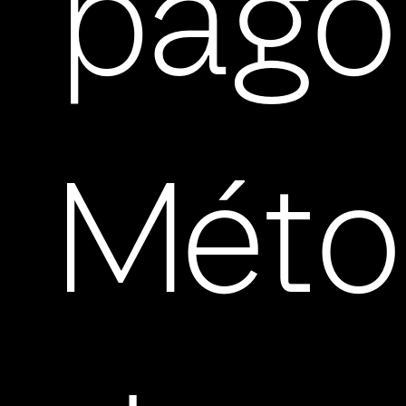
pago
Méto