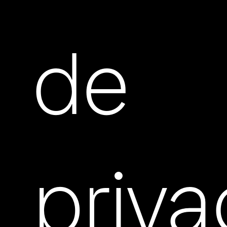
de
priva