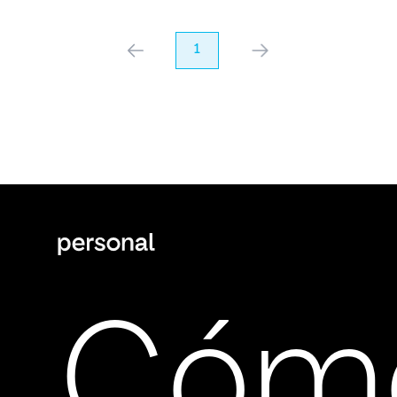
anterior
1
próximo
Cóm