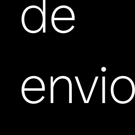
de
envi