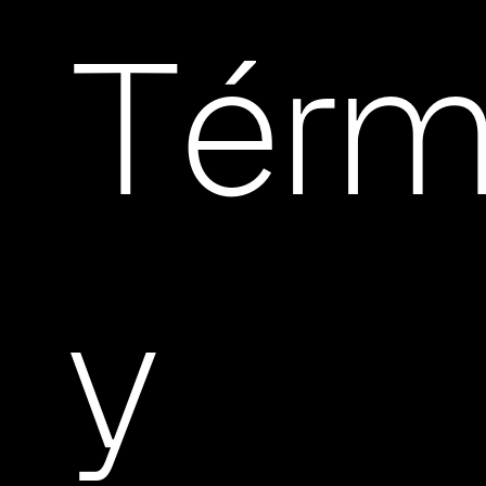
Térm
y