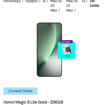
Personalpy
Equipos
SI
Mas De
Mas De
SI
Sin
25
10
Limite
Mpx
Mpx
¡Comprá Online!
Honor Magic 8 Lite Gold - 256GB