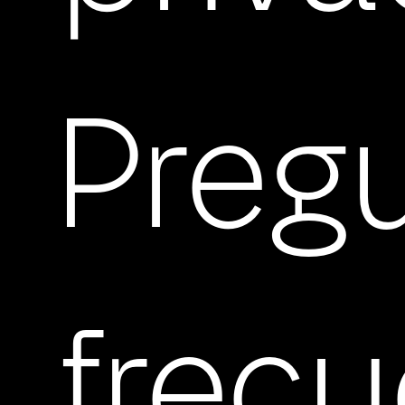
Preg
frec