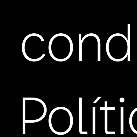
cond
Polít