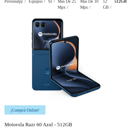
Personalpy
Equipos
SI
Mas De 25
Mas De 10
12
512GB
Mpx
Mpx
GB
¡Comprá Online!
Motorola Razr 60 Azul - 512GB