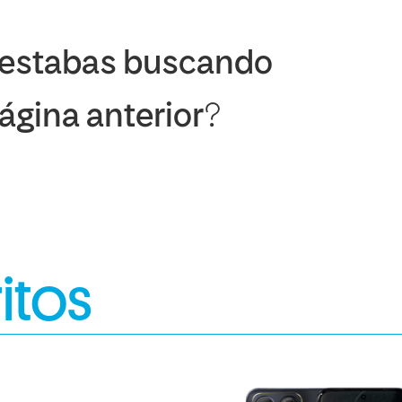
 estabas buscando
página anterior?
itos