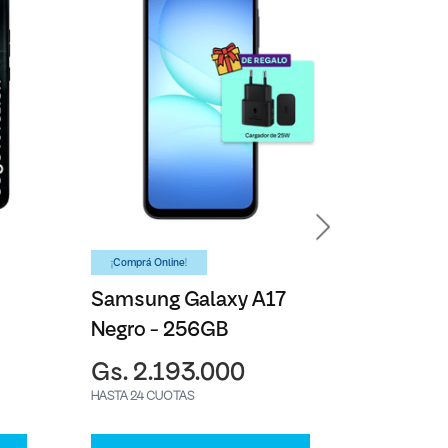
¡Comprá Online!
¡Comprá On
Samsung Galaxy A17
Bateria
Negro - 256GB
Gs. 2.193.000
Gs. 2
HASTA 24 CUOTAS
HASTA 24 C