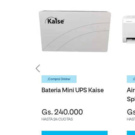
¡Comprá Online!
¡
y A17
Bateria Mini UPS Kaise
Ai
Sp
Sa
0
Gs. 240.000
Gs
HASTA 24 CUOTAS
HAS