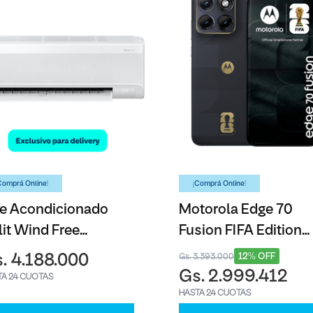
Comprá Online!
¡Comprá Online!
re Acondicionado
Motorola Edge 70
lit Wind Free
Fusion FIFA Edition
msung - 12000BTU
Azul - 256GB
12% OFF
. 4.188.000
Gs. 3.393.000
Gs. 2.999.412
TA 24 CUOTAS
HASTA 24 CUOTAS