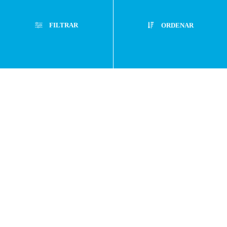
Preguntas
FILTRAR
ORDENAR
frecuentes
Filtros Aplicados
Menor Precio
Limpiar Filtros
Atención
Mayor Precio
Personalizada
Mejor Descuento
Buzón de
Lanzamientos
Filtrar
Sugerencias