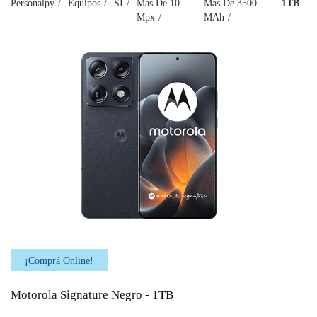
Personalpy
Equipos
SI
Mas De 10
Mas De 3500
1TB
Mpx
MAh
¡Comprá Online!
Motorola Signature Negro - 1TB