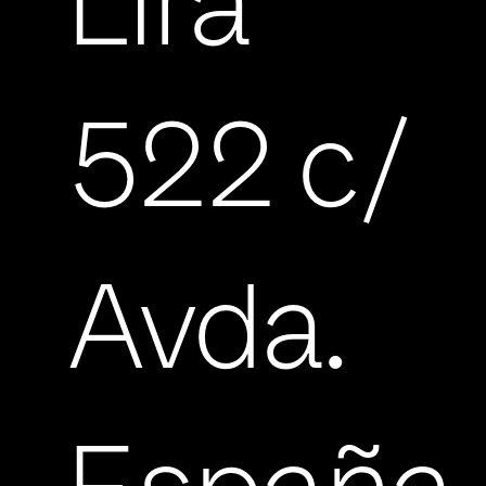
Lira
522 c/
Avda.