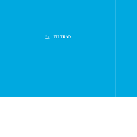
Paragua
- RA
FILTRAR
+595
Filtros Aplicados
Menor Precio
Limpiar Filtros
Mayor Precio