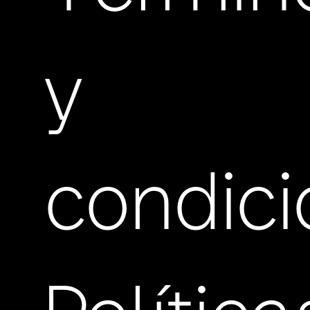
y
condic