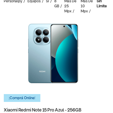
Personalpy
Equipos
SI
8
Mas De
Mas De
Sin
GB
25
10
Limite
Mpx
Mpx
¡Comprá Online!
Xiaomi Redmi Note 15 Pro Azul - 256GB