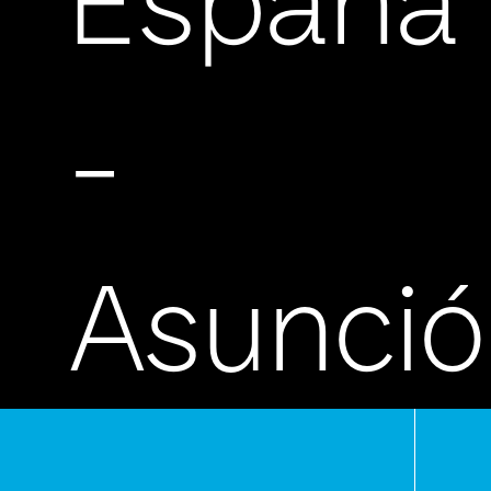
España
-
Asunci