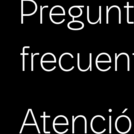
Pregun
frecuen
Atenci