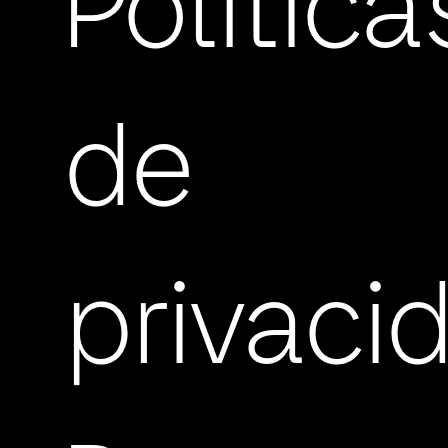
Política
de
privaci