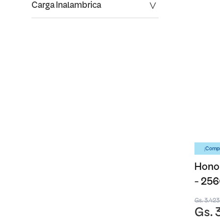
Carga Inalambrica
¡Compr
Honor
- 25
Gs. 3.42
Gs. 