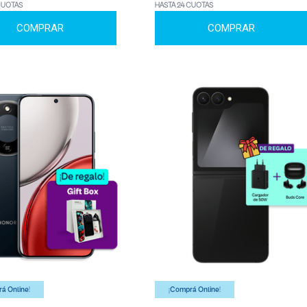
CUOTAS
HASTA 24 CUOTAS
COMPRAR
COMPRAR
á Online!
¡Comprá Online!