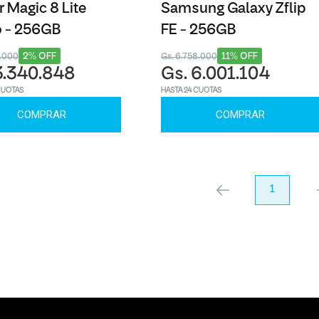
 Magic 8 Lite
Samsung Galaxy Zflip
o - 256GB
FE - 256GB
2% OFF
11% OFF
3.000
Gs. 6.758.000
3.340.848
Gs. 6.001.104
CUOTAS
HASTA 24 CUOTAS
COMPRAR
COMPRAR
anterior
1
pr