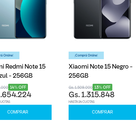
á Online!
¡Comprá Online!
i Redmi Note 15
Xiaomi Note 15 Negro -
zul - 256GB
256GB
14% OFF
13% OFF
8.000
Gs. 1.509.000
1.654.224
Gs. 1.315.848
CUOTAS
HASTA 24 CUOTAS
COMPRAR
COMPRAR