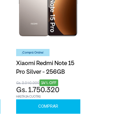
¡Comprá Online!
Xiaomi Redmi Note 15
Pro Silver - 256GB
14% OFF
Gs. 2.040.000
Gs. 1.750.320
HASTA 24 CUOTAS
COMPRAR