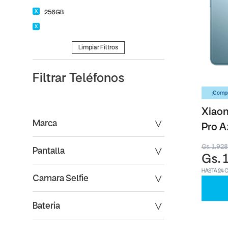
256GB
Limpiar Filtros
Filtrar
Teléfonos
¡Compr
Xiaom
Marca
Pro A
Gs. 1.92
Pantalla
Gs. 
HASTA 24 
Camara Selfie
Bateria