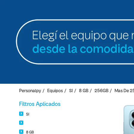
Personalpy
Equipos
SI
8 GB
256GB
Mas De 2
Filtros Aplicados
SI
8 GB