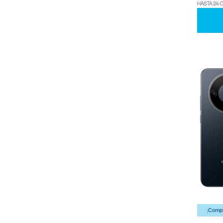
HASTA 24 
¡Compr