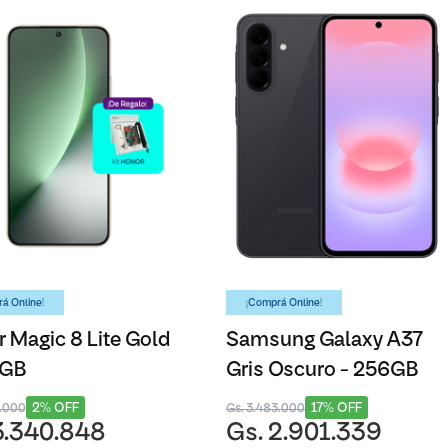
á Online!
¡Comprá Online!
 Magic 8 Lite Gold
Samsung Galaxy A37
6GB
Gris Oscuro - 256GB
2% OFF
17% OFF
3.000
Gs. 3.483.000
3.340.848
Gs. 2.901.339