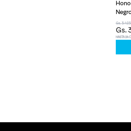
Honor
Negr
Gs. 3.42
Gs. 
HASTA 24 