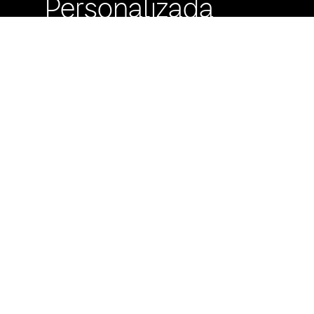
Personalizada
Buzón de
Sugerencias
Servicio Técnico
Máximo Lira 522 c/
Avda. España -