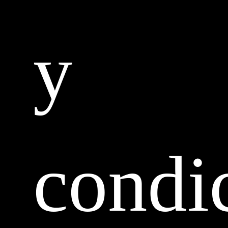
y
condi