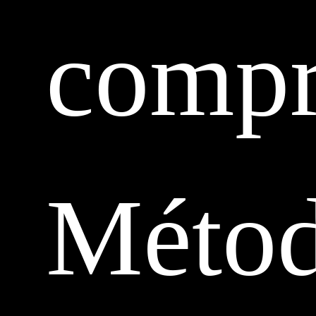
compr
Méto