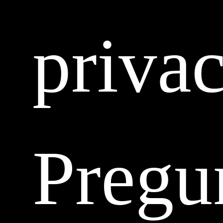
priva
Pregu