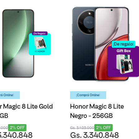
á Online!
¡Comprá Online!
 Magic 8 Lite Gold
Honor Magic 8 Lite
6GB
Negro - 256GB
2% OFF
2% OFF
3.000
Gs. 3.423.000
3.340.848
Gs. 3.340.848