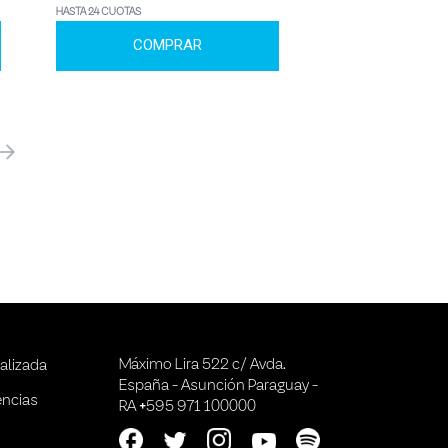
HASTA 24 CUOTAS
COMPRAR
óximo
Máximo Lira 522 c/ Avda.
alizada
España - Asunción Paraguay -
encias
RA +595 971 100000