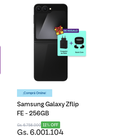
¡Comprá Online!
Samsung Galaxy Zflip
FE - 256GB
11% OFF
Gs. 6.758.000
Gs. 6.001.104