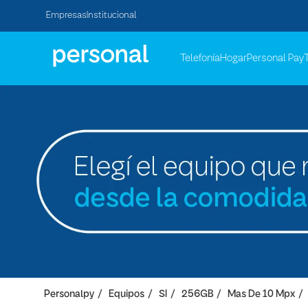
Empresas
Institucional
Telefonía
Hogar
Personal Pay
Personalpy
Equipos
SI
256GB
Mas De 10 Mpx