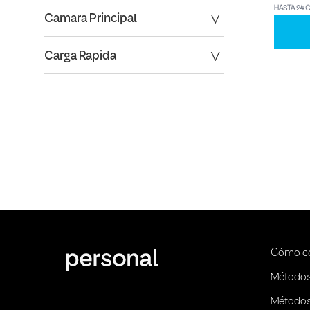
HASTA 24 
Camara Principal
Carga Rapida
Cómo c
Métodos
Métodos