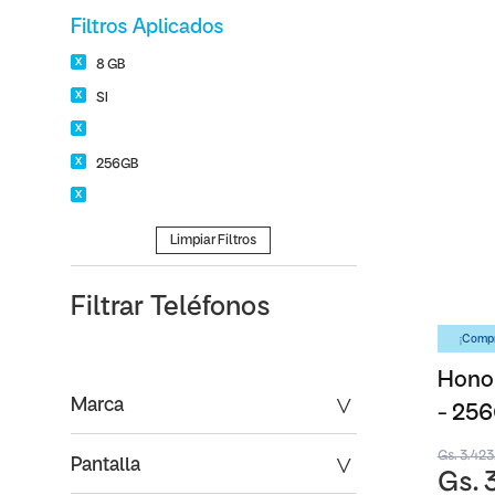
Filtros Aplicados
8 GB
SI
256GB
Limpiar Filtros
Filtrar
Teléfonos
¡Compr
Honor
Marca
- 25
Gs. 3.42
Pantalla
Gs. 