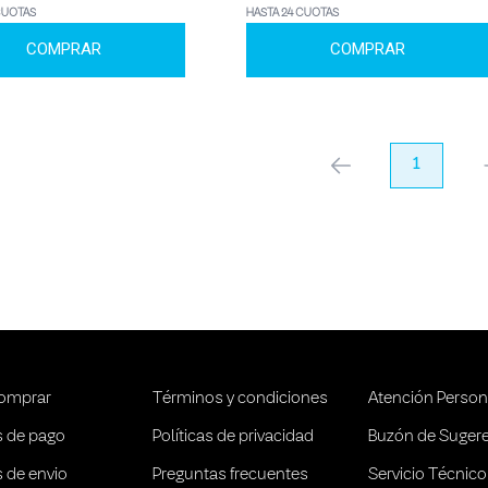
CUOTAS
HASTA 24 CUOTAS
COMPRAR
COMPRAR
anterior
1
pr
omprar
Términos y condiciones
Atención Person
 de pago
Políticas de privacidad
Buzón de Suger
 de envio
Preguntas frecuentes
Servicio Técnico