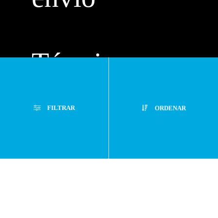
Términos y
condiciones
FILTRAR
ORDENAR
Políticas de
Filtros Aplicados
privacidad
Menor Precio
Limpiar Filtros
Mayor Precio