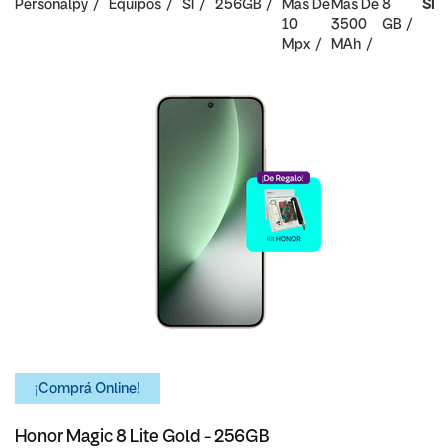
Personalpy
Equipos
SI
256GB
Mas De
Mas De
8
SI
10
3500
GB
Mpx
MAh
¡Comprá Online!
Honor Magic 8 Lite Gold - 256GB